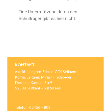
Eine Unterstützung durch den
Schulträger gibt es hier nicht.
KONTAKT
Astrid-Lindgren-Schule GGS Selfkant I
Komm. Leitung: Miriam Fischoeder
Dechant-Kamper-Str.9
52538 Selfkant – Süsterseel
KONTAKT
Telefon:
02456 – 808